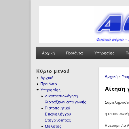
Αρχική
Προιόντα
Υπηρεσίες
Π
Κύριο μενού
Είστε ε
Αρχική
»
Υπη
Αρχική
Προιόντα
Αίτηση
Υπηρεσίες
Διαστασιολόγηση
διατάξεων απαγωγής
Συμπληρώστε
Πιστοποιητικό
ή επικοινωνή
Επανελέγχου
Στεγανότητας
Ημερομηνία Α
Μελέτες