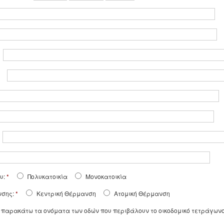
:
ου:
*
Πολυκατοικία
Μονοκατοικία
νσης:
*
Κεντρική Θέρμανση
Ατομική Θέρμανση
παρακάτω τα ονόματα των οδών που περιβάλουν το οικοδομικό τετράγωνο