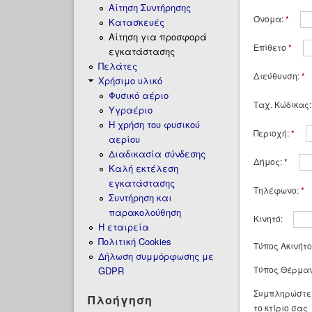
Αίτηση Συντήρησης
Όνομα:
*
Κατασκευές
Αίτηση για προσφορά
Επίθετο
*
εγκατάστασης
Πελάτες
Διεύθυνση:
*
Χρήσιμο υλικό
Φυσικό αέριο
Ταχ. Κώδικας
Υγραέριο
H χρήση του φυσικού
Περιοχή:
*
αερίου
Διαδικασία σύνδεσης
Δήμος:
*
Καλή εκτέλεση
εγκατάστασης
Τηλέφωνο:
*
Συντήρηση και
παρακολούθηση
Κινητό:
Η εταιρεία
Πολιτική Cookies
Τύπος Ακινήτ
Δήλωση συμμόρφωσης με
Τύπος Θέρμα
GDPR
Συμπληρώστε 
Πλοήγηση
το κτίριο σας